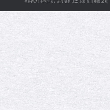
热推产品 | 主营区域： 剑桥 硅谷 北京 上海 深圳 重庆