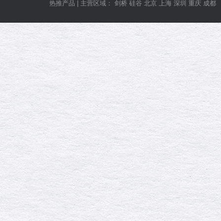
热推产品 | 主营区域： 剑桥 硅谷 北京 上海 深圳 重庆