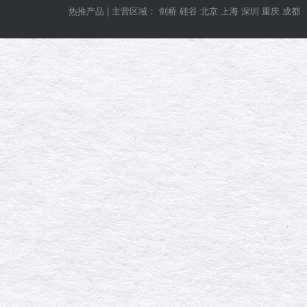
热推产品 | 主营区域： 剑桥 硅谷 北京 上海 深圳 重庆